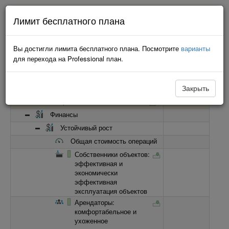
Попытка подключения... Изменения не будут сохранены до
Лимит бесплатного плана
восстановления соединения.
Вы достигли лимита бесплатного плана. Посмотрите
варианты
для перехода на Professional план.
Минималистский
Закрыть
Имя
Прогресс
KPI Управления объектами
Финансы
Устойчивый рост
Общая стоимость операций
Собственники объектов:
эффективная и
экономически
эффективная
эксплуатация объектов
Арендаторы:
комфортабельное и
ухоженное