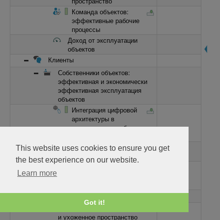
пространство
Команда объектов:
эффективные рабочие
процессы
Доход от эксплуатации
объектов
Клиенты
Собственники объектов:
эффективная и экономически
эффективная эксплуатация
объектов
Интеграция цифровой
архитектуры в
повседневные рабочие
процессы
Возврат от инвестиций в
This website uses cookies to ensure you get
управление объектами
the best experience on our website.
Соблюдение стандартов
Learn more
безопасности и
регулирования
Ясное общение и отчетность
Got it!
Арендаторы: комфортабельное
и ухоженное пространство